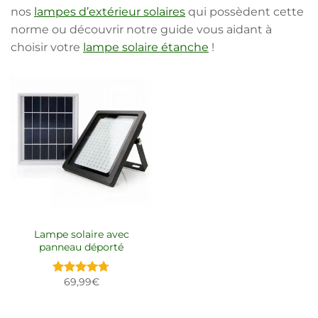
nos
lampes d’extérieur solaires
qui possèdent cette
norme ou découvrir notre guide vous aidant à
choisir votre
lampe solaire étanche
!
Lampe solaire avec
panneau déporté
69,99
€
Note
4.67
sur 5