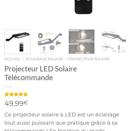
ACCUEIL
/
ÉCLAIRAGE SOLAIRE
/
PROJECTEUR SOLAIRE
Projecteur LED Solaire
Télécommande
Noté
1
5.00
49,99
€
sur 5 basé
sur
notation
Ce projecteur solaire à LED est un éclairage
client
tout aussi puissant que pratique grâce à sa
télécommande ! En fonction du mode