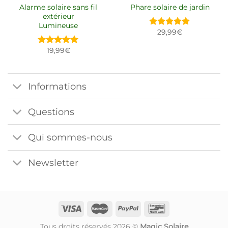
Alarme solaire sans fil
Phare solaire de jardin
extérieur
Lumineuse
29,99
€
Note
5.00
sur 5
19,99
€
Note
5.00
sur 5
Informations
Questions
Qui sommes-nous
Newsletter
Tous droits réservés 2026 ©
Magic Solaire