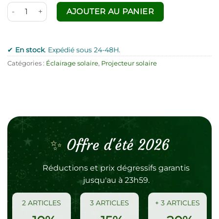
quantité de Projecteur LED solaire télécommande
AJOUTER AU PANIER
✔
En stock
. Expédié sous 24-48H.
Catégories :
Éclairage solaire
,
Projecteur solaire
✨
Offre d'été 2026
Réductions et prix dégressifs garantis
jusqu'au
à 23h59.
2 ARTICLES
3 ARTICLES
+ 3 ARTICLES